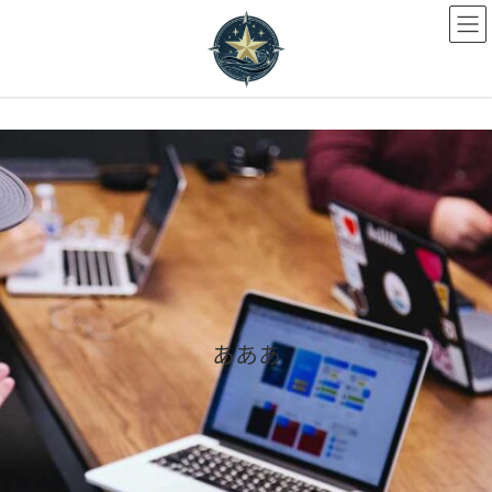
コ
ナ
ン
ビ
テ
ゲ
ン
ー
ツ
シ
へ
ョ
ス
ン
キ
に
ッ
移
プ
動
あああ