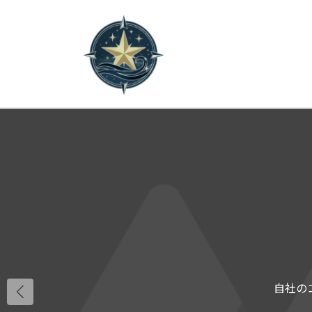
コ
ナ
ン
ビ
テ
ゲ
ン
ー
ツ
シ
へ
ョ
ス
ン
キ
に
ッ
移
プ
動
自社の