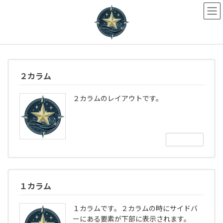
コ
ナ
ン
ビ
テ
ゲ
ン
ー
ツ
シ
へ
ョ
ス
ン
キ
に
２カラム
ッ
移
プ
動
２カラムのレイアウトです。
続きを読む
１カラム
１カラムです。２カラムの時にサイドバ
ーにある要素が下部に表示されます。